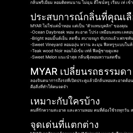
กลิ่นพรีเมียม หอมติดทนนาน ไม่ฉุน ดีไซน์หรู เรียบ เท่ เ
ประสบการณ์กลิ่นที่คุณเลื
MYAR ไม่ใช่แค่น้ำหอม แต่เป็น “ตัวแทนบุคลิก” ของคุณ
-Ocean Daybreak หอม สะอาด โปร่ง เหมือนลมทะเลตอน
-Bright หอมมิ้นต์เย็น สดชื่น สบายจมูก ขับรถแล้วเฟรชทัน
-Sweet Vineyard หอมองุ่น หวาน ละมุน ฟีลหรูๆแบบในห้
-Teak wood Noir หอมไม้เข้ม เท่ห์ ฟีลผู้ชายดูแพง
-Sweet Melon แนะนำสุด กลิ่นฟุ้งหอมหวานสดชื่น
MYAR เปลี่ยนรถธรรมดา ให้
ลองจินตนาการถึงรถที่เปิดประตูแล้วมีกลิ่นหอมสะอาดต้อนรับ
คือสิ่งที่ทำให้คนจดจำ
เหมาะกับใครบ้าง
คนที่รักความสะอาด และความหอม คนที่ต้องใช้รถทุกวัน สายแ
จุดเด่นที่แตกต่าง